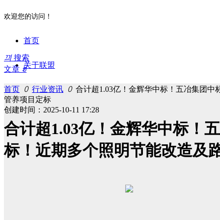
欢迎您的访问！
首页
끠
搜索
关于联盟
文章
ꀁ
文章
首页
ꄲ
行业资讯
ꄲ
合计超1.03亿！金辉华中标！五冶集团
中青赛
联盟简介
管养项目定标
创建时间：
2025-10-11
17:28
高质量论坛
理事/会员
最新赛事
合计超1.03亿！金辉华中标
标准制定
联系我们
过往赛事
最新内容
标！近期多个照明节能改造及
行业资讯
2022高质量论坛
最新内容
会员动态
2021高质量论坛
过往内容
培训申请
我要参编