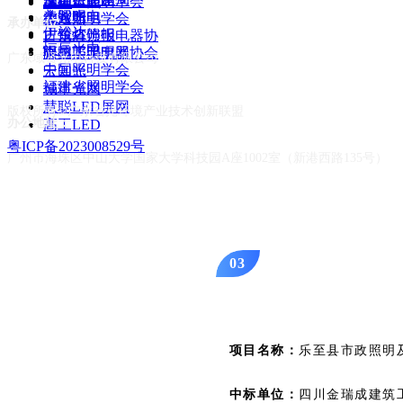
深川智能
深圳市照明学会
路创
不做改造。
）
对灯具加装
单
美智光电
大照明
德洛斯
北京照明学会
承办单位：
伊裕达
古镇灯饰报
广东省照明电器协
156台；改造方式：空港大
恒辰光电
会
中国照明电器协会
阿拉丁照明网
广东域贤光电科技有限公司
中国照明学会
云知光
路灯头，合计454杆；其余7
福建省照明学会
城市光网
源、连接线及组装板组件对
慧聪LED屏网
版权所有©广东省光环境产业技术创新联盟
办公地址：
高工LED
杆；新增分布式储能路灯80
粤ICP备2023008529号
广州市海珠区中山大学国家大学科技园A座1002室（新港西路135号）
招标人：
成都园艺博览运营
联盟公众号
乐至县市政照明及配
03
项目名称：
乐至县市政照明
联盟文化号
中标单位：
四川金瑞成建筑