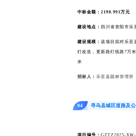
中标金额：2190.991万元
建设地点：
四川省资阳市乐
匠心国货 · 联盟灯城
建设规模：
该项目拟对乐至县
灯改造，更新路灯线路7万米
米
招标人：
乐至县园林管理所
寻乌县城区道路及公
04
项目编号：
GZTZ2025-XW-