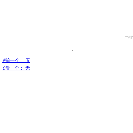
广州
、
ꄴ
前一个：
无
ꄲ
后一个：
无