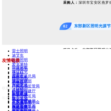
采购人：
深圳市宝安区燕罗
东部新区照明光源节
0
2
项目名称：
东部新区照明光
雷士照明
迪艾生
欧普照明
友情链接
中标单位：
中国五冶集团有
爱克莱特
国星光电
三雄极光
珠江灯光
雪莱特
中标金额：1503.3875万元
国家市监总局
晶科电子
硅能光电
佛山照明
国家住建部
木林森
自由之光
茂硕电子
广东市场监管局
建设地点：
成都东部新区
联系我们：
艾丽特
西顿照明
广东省住建厅
彩旺建设
欧曼科技
新创电源
广州市市监局
励丰文化
陈女士 18665637640
联创博雅
太龙智显
建设规模：
本次改造内容涉
广州市住建局
广东省照明学会
奥斯福集团
光之典
深圳市市监局
同圆集团
香港照明学会
凯铭智慧
道及八角社区二期为钠灯，共
中国照明网
深圳市住建局