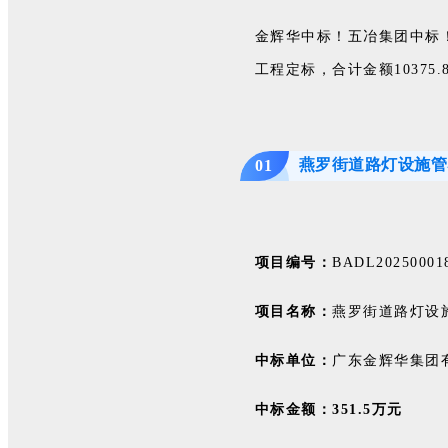
申请入会
资料下载
金辉华中标！五冶集团中标
工程定标，合计金额10375.
匠心国货 · 联盟灯城
燕罗街道路灯设施管
0
1
项目编号：
BADL20250001
项目名称：
燕罗街道路灯设
中标单位：
广东金辉华集团
中标金额：351.5万元